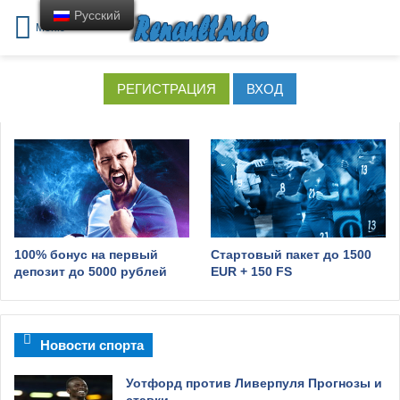
Русский
Меню
ИТОГИ ЕВРО 2020
РЕГИСТРАЦИЯ
ВХОД
Бонусы 1XBET
100% бонус на первый
Стартовый пакет до 1500
депозит до 5000 рублей
EUR + 150 FS
Новости спорта
Уотфорд против Ливерпуля Прогнозы и