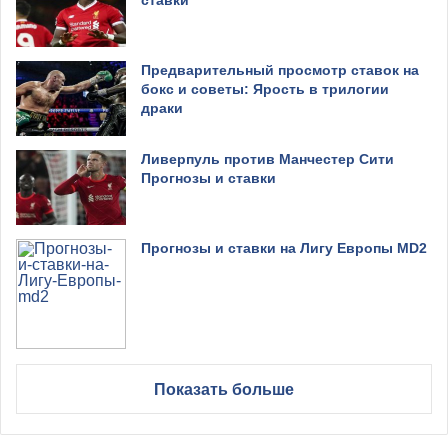
ставки
Предварительный просмотр ставок на
бокс и советы: Ярость в трилогии
драки
Ливерпуль против Манчестер Сити
Прогнозы и ставки
Прогнозы и ставки на Лигу Европы MD2
Показать больше