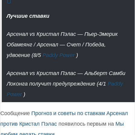
Лучшие ставки
Арсенал vs Кристал Пэлас — Пьер-Эмерик
Обамеянг / Арсенал — Счет / Победа,
удвоение (8/5
Paddy Power
)
Арсенал vs Кристал Пэлас — Альберт Самби
Локонга получит предупреждение (4/1
Paddy
Power
)
Сообщение
Прогноз и советы по ставкам Арсенал
против Кристал Пэлас
появилось первым на
Мы
любим делать ставки
.