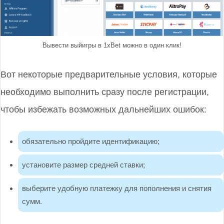
Вывести выйигры в 1xBet можно в один клик!
Вот некоторые предварительные условия, которые
необходимо выполнить сразу после регистрации,
чтобы избежать возможных дальнейших ошибок:
обязательно пройдите идентификацию;
установите размер средней ставки;
выберите удобную платежку для пополнения и снятия
сумм.