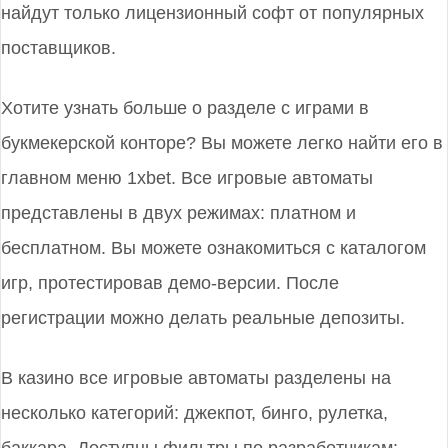
найдут только лицензионный софт от популярных
поставщиков.
Хотите узнать больше о разделе с играми в
букмекерской конторе?
Вы можете легко найти его в
главном меню 1xbet. Все игровые автоматы
представлены в двух режимах: платном и
бесплатном. Вы можете ознакомиться с каталогом
игр, протестировав демо-версии. После
регистрации можно делать реальные депозиты.
В казино все игровые автоматы разделены на
несколько категорий: джекпот, бинго, рулетка,
баккара. Доступны фильтры по разработчикам: