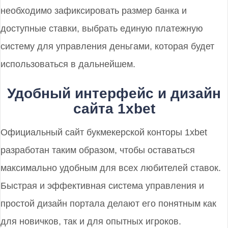
необходимо зафиксировать размер банка и
доступные ставки, выбрать единую платежную
систему для управления деньгами, которая будет
использоваться в дальнейшем.
Удобный интерфейс и дизайн
сайта 1xbet
Официальный сайт букмекерской конторы 1xbet
разработан таким образом, чтобы оставаться
максимально удобным для всех любителей ставок.
Быстрая и эффективная система управления и
простой дизайн портала делают его понятным как
для новичков, так и для опытных игроков.