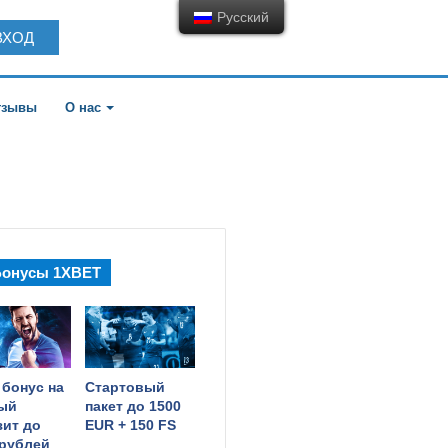
Русский
ВХОД
тзывы
О нас
И ЕВРО 2020
онусы 1XBET
 бонус на
Стартовый
ый
пакет до 1500
зит до
EUR + 150 FS
 рублей