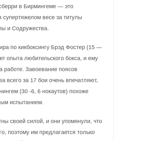
сберри в Бирмингеме — это
в супертяжелом весе за титулы
пы и Содружества.
ра по кикбоксингу Брэд Фостер (15 —
еет опыта любительского бокса, и ему
а работе. Завоевание поясов
а всего за 17 бои очень впечатляют,
ингем (30 -6, 6 нокаутов) похоже
ным испытанием.
ны своей силой, и они упомянули, что
го, поэтому им предлагается только