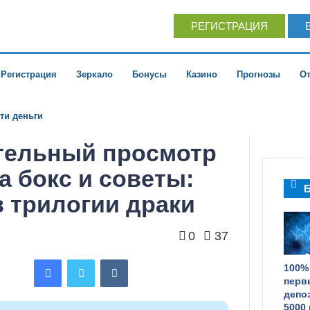
РЕГИСТРАЦИЯ
Регистрация
Зеркало
Бонусы
Казино
Прогнозы
О
дварительный просмотр ставок на бокс и
ИТОГ
ти деньги
и драки
тельный просмотр
а бокс и советы:
Б
в трилогии драки
0
37
Facebook
Твиттер
ВКонтакте
100%
перв
депо
5000