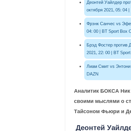
Деонтей Уайлдер прот
октября 2021, 05: 04 |
Фрэнк Санчес vs Эфе 
04: 00 | BT Sport Box O
Брэд Фостер против Д
2021, 22: 00 | BT Sport
Лиам Смит vs Энтони Ф
DAZN
Аналитик БОКСА Ник
своими мыслями о ст
Тайсоном Фьюри и Д
Деонтей Уайлде