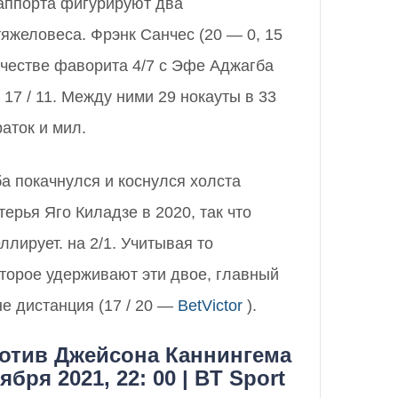
саппорта фигурируют два
яжеловеса. Фрэнк Санчес (20 — 0, 15
ачестве фаворита 4/7 с Эфе Аджагба
в 17 / 11. Между ними 29 нокауты в 33
раток и мил.
а покачнулся и коснулся холста
ерья Яго Киладзе в 2020, так что
ллирует. на 2/1. Учитывая то
оторое удерживают эти двое, главный
не дистанция (17 / 20 —
BetVictor
).
отив Джейсона Каннингема
ября 2021, 22: 00 | BT Sport