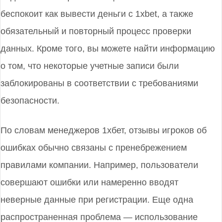
беспокоит как вывести деньги с 1xbet, а также
обязательный и повторный процесс проверки
данных. Кроме того, вы можете найти информацию
о том, что некоторые учетные записи были
заблокированы в соответствии с требованиями
безопасности.
По словам менеджеров
1хбет
, отзывы игроков об
ошибках обычно связаны с пренебрежением
правилами компании. Например, пользователи
совершают ошибки или намеренно вводят
неверные данные при регистрации. Еще одна
распространенная проблема — использование