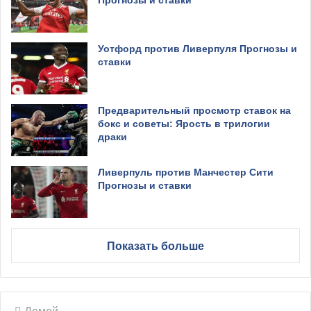
Прогнозы и ставки
Уотфорд против Ливерпуля Прогнозы и
ставки
Предварительный просмотр ставок на
бокс и советы: Ярость в трилогии
драки
Ливерпуль против Манчестер Сити
Прогнозы и ставки
Показать больше