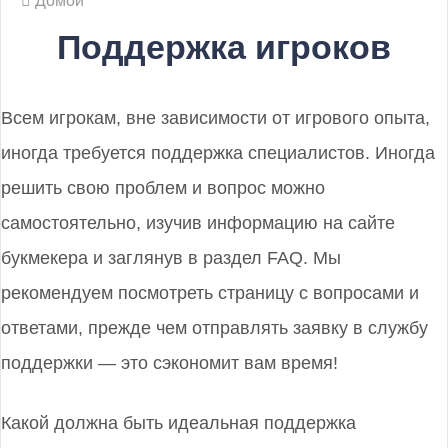
Домой
Поддержка игроков
Всем игрокам, вне зависимости от игрового опыта,
иногда требуется поддержка специалистов. Иногда
решить свою проблем и вопрос можно
самостоятельно, изучив информацию на сайте
букмекера и заглянув в раздел FAQ. Мы
рекомендуем посмотреть страницу с вопросами и
ответами, прежде чем отправлять заявку в службу
поддержки — это сэкономит вам время!
Какой должна быть идеальная поддержка