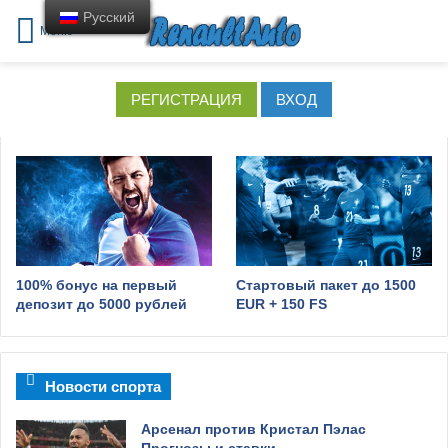
Русский
Меню
ИТОГИ ЕВРО 2020
РЕГИСТРАЦИЯ
ВХОД
Бонусы 1XBET
100% бонус на первый
Стартовый пакет до 1500
депозит до 5000 рублей
EUR + 150 FS
Новости спорта
Арсенал против Кристал Пэлас