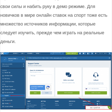
свои силы и набить руку в демо режиме. Для
новичков в мире онлайн ставок на спорт тоже есть
множество источников информации, которые
следует изучить, прежде чем играть на реальные
деньги.